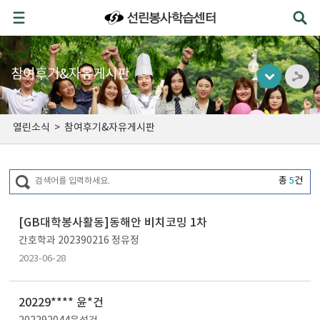
참여후기&자유게시판
열린소식
>
참여후기&자유게시판
총
5
건
[GB대학봉사활동]동해안 비치코밍 1차
간호학과 202390216 정유정
2023-06-28
20229**** 윤*건