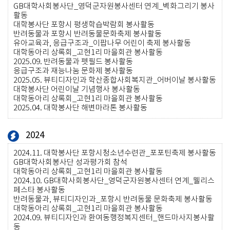
GB대학사회봉사단_영덕군자원봉사센터 연계_벽화그리기 봉사
활동
대학봉사단 포항시 평생학습박람회 봉사활동
반려동물과 포항시 반려동물문화축제 봉사활동
유아교육과, 응급구조과_이팝나무 어린이 축제 봉사활동
대학동아리 상록회_고현1리 마을회관 봉사활동
2025.09.
반려동물과 펫필드 봉사활동
응급구조과 재능나눔 문화제 봉사활동
2025.05.
뷰티디자인과 학산종합사회복지관_어버이날 봉사활동
대학봉사단 어린이날 기념행사 봉사활동
대학동아리 상록회_고현1리 마을회관 봉사활동
2025.04.
대학봉사단 해변마라톤 봉사활동
2024
2024.11.
대학봉사단 포항시청소년수련관_포포틴축제 봉사활동
GB대학사회봉사단 성과평가회 참석
대학동아리 상록회_고현1리 마을회관 봉사활동
2024.10.
GB대학사회봉사단_영덕군자원봉사센터 연계_웰리스
페스타 봉사활동
반려동물과, 뷰티디자인과_포항시 반려동물 문화축제 봉사활동
대학동아리 상록회_고현1리 마을회관 봉사활동
2024.09.
뷰티디자인과 환여동행정복지센터_핸드마사지봉사활
동