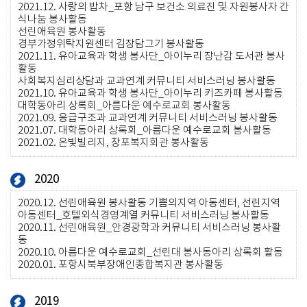
2021.12.
사랑의 밥차_포항 남구 보건소 의료진 및 자원봉사자 간
식나눔 봉사활동
선린애육원 봉사활동
경부가정위탁지원센터 김장담그기 봉사활동
2021.11.
유아교육과 학생 봉사단_아이누리 장난감 도서관 봉사
활동
사회복지심리상담과 교과연계 커뮤니티 서비스러닝 봉사활동
2021.10.
유아교육과 학생 봉사단_아이누리 키즈카페 봉사활동
대학동아리 상록회_아름다운 예수로교회 봉사활동
2021.09.
응급구조과 교과연계 커뮤니티 서비스러닝 봉사활동
2021.07.
대학동아리 상록회_아름다운 예수로교회 봉사활동
2021.02.
은빛빌리지, 창포복지회관 봉사활동
2020
2020.12.
선린애육원 봉사활동 기쁨의지역 아동센터, 선린지역
아동센터_호텔외식경영계열 커뮤니티 서비스러닝 봉사활동
2020.11.
선린애육원_안경광학과 커뮤니티 서비스러닝 봉사활
동
2020.10.
아름다운 예수로교회_선린대 봉사동아리 상록회 활동
2020.01.
포항시북부장애인종합복지관 봉사활동
2019