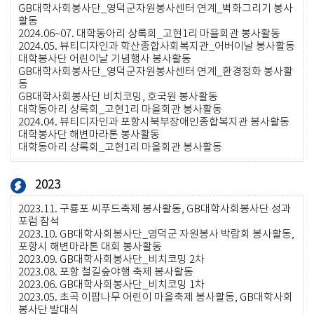
GB대학사회봉사단_영덕군자원봉사센터 연계_벽화그리기 봉사
활동
2024.06~07.
대학동아리 상록회_고현1리 마을회관 봉사활동
2024.05.
뷰티디자인과 학산종합사회복지관_어버이날 봉사활동
대학봉사단 어린이날 기념행사 봉사활동
GB대학사회봉사단_영덕군자원봉사센터 연계_환경정화 봉사활
동
GB대학사회봉사단 비치코밍, 호국원 봉사활동
대학동아리 상록회_고현1리 마을회관 봉사활동
2024.04.
뷰티디자인과 포항시북부장애인종합복지관 봉사활동
대학봉사단 해변마라톤 봉사활동
대학동아리 상록회_고현1리 마을회관 봉사활동
2023
2023.11.
구룡포 씨푸드축제 봉사활동, GB대학사회봉사단 성과
포럼 참석
2023.10.
GB대학사회봉사단_영덕군 자원봉사 박람회 봉사활동,
포항시 해변마라톤 대회 봉사활동
2023.09.
GB대학사회봉사단_비치코밍 2차
2023.08.
포항 철길숲야행 축제 봉사활동
2023.06.
GB대학사회봉사단_비치코밍 1차
2023.05.
초곡 이팝나무 어린이 마을축제 봉사활동, GB대학사회
봉사단 발대식