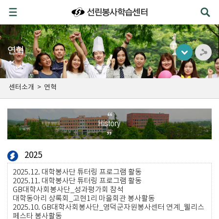
연혁
센터소개
>
연혁
2025
2025.12.
대학봉사단 튜터링 프로그램 활동
2025.11.
대학봉사단 튜터링 프로그램 활동
GB대학사회봉사단_성과평가회 참석
대학동아리 상록회_고현1리 마을회관 봉사활동
2025.10.
GB대학사회봉사단_영덕군자원봉사센터 연계_웰리스
페스타 봉사활동